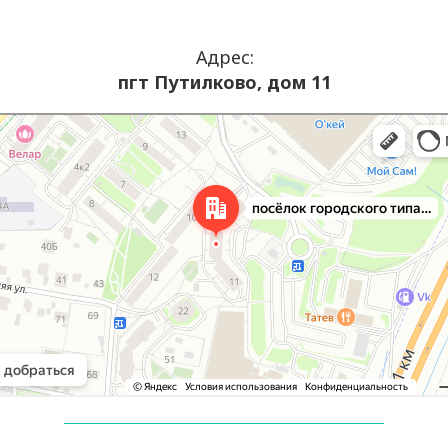
Адрес:
пгт Путилково, дом 11
сковская область
одского типа Путилково, 11 на карте Москвы и Московской области — Яндекс Карты